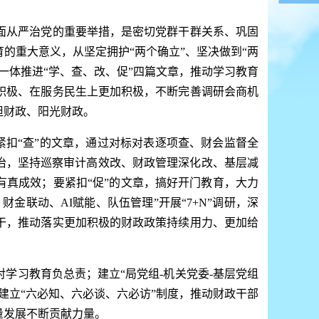
从严治党的重要举措，是密切党群干群关系、巩固
的重大意义，从坚定拥护“两个确立”、坚决做到“两
一体推进“学、查、改、促”四篇文章，推动学习教育
积极、在服务民生上更加积极，不断完善调研会商机
担财政、阳光财政。
紧扣“查”的文章，通过对标对表逐项查、财会监督全
治，坚持巡察审计高效改、财政管理深化改、基层减
有真成效；要紧扣“促”的文章，搞好开门教育，大力
金联动、AI赋能、队伍管理”开展“7+N”调研，深
干，推动落实更加积极的财政政策持续用力、更加给
习教育负总责；建立“局党组-机关党委-基层党组
建立“六必知、六必谈、六必访”制度，推动财政干部
量发展不断贡献力量。