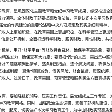
八项规定精神学习教育工作。
教育，是巩固深化主题教育和党纪学习教育成果、纵深推进全面
力保障。全体财政干部要提高政治站位，深刻认识本次学习教育
强党的作风建设的重要论述和中央八项规定及其实施细则精神，
织收入上更加积极、在改革突围上更加积极、在科学管理上更加
、信息公开机制，全面打造科学财政、服务财政、刚性财政、共
机制，用好“财学平台”等财政特色载体，确保学有高质量；要
向精准发力，确保查有大力度；要紧扣“改”的文章，突出集中整
针对问题逐项列出清单、逐条制定措施、逐个解决问题，确保改
挂点制度，聚焦“镇街减负、债务风险、财会监督、资源统筹、财
织收入、过紧日子、改革突围、预算管理和服务民生方面真抓实
，要加强组织领导，压实工作责任。局党组成立工作专班，对学
学习教育网格。同时，加强政治生态调研，完善干部梯队建设，
好统一起来，切实做好本次学习教育工作，为中山财政实现高质