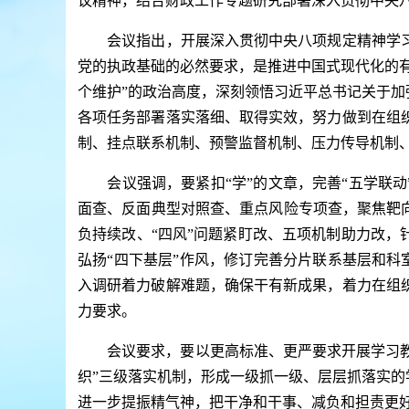
议精神，结合财政工作专题研究部署深入贯彻中央
会议指出，开展深入贯彻中央八项规定精神学习
党的执政基础的必然要求，是推进中国式现代化的有
个维护”的政治高度，深刻领悟习近平总书记关于加
各项任务部署落实落细、取得实效，努力做到在组
制、挂点联系机制、预警监督机制、压力传导机制
会议强调，要紧扣“学”的文章，完善“五学联动”
面查、反面典型对照查、重点风险专项查，聚焦靶
负持续改、“四风”问题紧盯改、五项机制助力改，
弘扬“四下基层”作风，修订完善分片联系基层和科室
入调研着力破解难题，确保干有新成果，着力在组
力要求。
会议要求，要以更高标准、更严要求开展学习教育
织”三级落实机制，形成一级抓一级、层层抓落实的
进一步提振精气神，把干净和干事、减负和担责更